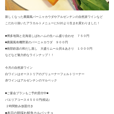
新しくなった農園風バーニャカウダやアルゼンチンの自然派ワインなど
こだわり抜いたアラカルトメニューに5/20より生まれ変わりました！
■博多地鶏と北海道しばれハムの生ハム盛り合わせ ７５０円
■農園風有機野菜のバーニャカウダ ９００円
■南部鉄器の和だし蒸し 大盛りムール貝＆あさり １０００円
などなど魅力的なラインナップ！！
今月の自然派ワイン
白ワインはオーストリアのグリューナーフェルトリーナー
赤ワインはアルゼンチンのマルベック
■ご宴会プランもご予約受付中■
パエリアコース４５００円
税込
(
)
２時間飲み放題付き
■本日の朝採れ鮮魚カルパッチョ