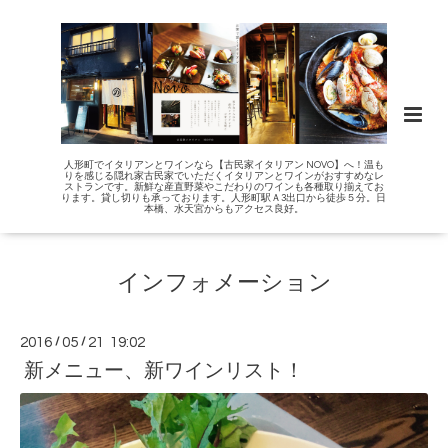
人形町でイタリアンとワインなら【古民家イタリアン NOVO】へ！温も
りを感じる隠れ家古民家でいただくイタリアンとワインがおすすめなレ
ストランです。新鮮な産直野菜やこだわりのワインも各種取り揃えてお
ります。貸し切りも承っております。人形町駅Ａ3出口から徒歩５分。日
本橋、水天宮からもアクセス良好。
インフォメーション
2016
/
05
/
21 19:02
新メニュー、新ワインリスト！