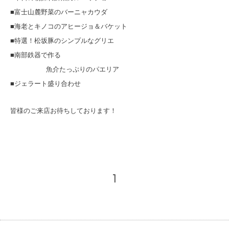
■富士山麓野菜のバーニャカウダ
■海老とキノコのアヒージョ＆バケット
■特選！松坂豚のシンプルなグリエ
■南部鉄器で作る
魚介たっぷりのパエリア
■ジェラート盛り合わせ
皆様のご来店お待ちしております！
1