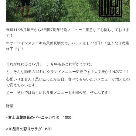
来週11/28月曜日から3日間7周年特別メニューご用意してお待ちしておりま
す！
牛サーロインステーキも天然真鯛のカルパッチョも777円！！無くなり次第
終了です！
それが終わると12月、、、今年もあとわずかですね。
と、そんな師走の12月にグランドメニュー変更です！大丈夫か！NOVO！！
心配いりません！思い立ったが吉日、食べてもらいたいメニューが増えたの
で変えちゃいます。
えー、それでは新しいお食事メニューを全部公開、ぜんぶです！
野菜
○富士山麓野菜のバーニャカウダ 1000
○10品目の彩りサラダ 850