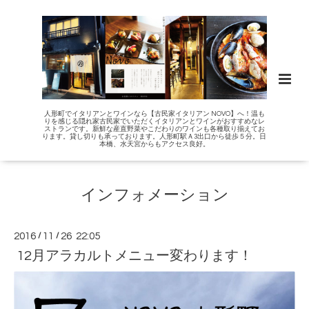
人形町でイタリアンとワインなら【古民家イタリアン NOVO】へ！温も
りを感じる隠れ家古民家でいただくイタリアンとワインがおすすめなレ
ストランです。新鮮な産直野菜やこだわりのワインも各種取り揃えてお
ります。貸し切りも承っております。人形町駅Ａ3出口から徒歩５分。日
本橋、水天宮からもアクセス良好。
インフォメーション
2016
/
11
/
26 22:05
12月アラカルトメニュー変わります！