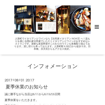
人形町でイタリアンとワインなら【古民家イタリアン NOVO】へ！温も
りを感じる隠れ家古民家でいただくイタリアンとワインがおすすめなレ
ストランです。新鮮な産直野菜やこだわりのワインも各種取り揃えてお
ります。貸し切りも承っております。人形町駅Ａ3出口から徒歩５分。日
本橋、水天宮からもアクセス良好。
インフォメーション
2017
/
08
/
01 20:17
夏季休業のお知らせ
誠に勝手ながら当店は8/11から8/15の5日間
夏季休業をいただきます。