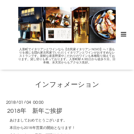
人形町でイタリアンとワインなら【古民家イタリアン NOVO】へ！温も
りを感じる隠れ家古民家でいただくイタリアンとワインがおすすめなレ
ストランです。新鮮な産直野菜やこだわりのワインも各種取り揃えてお
ります。貸し切りも承っております。人形町駅Ａ3出口から徒歩５分。日
本橋、水天宮からもアクセス良好。
インフォメーション
2018
/
01
/
04 00:00
2018年 新年ご挨拶
あけましておめでとうございます。
本日から2018年営業の開始となります！