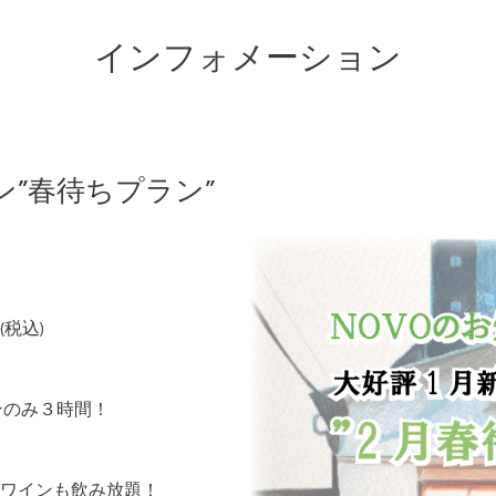
インフォメーション
ン”春待ちプラン”
税込
(
)
ンのみ３時間！
ワインも飲み放題
！