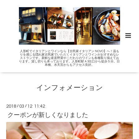
人形町でイタリアンとワインなら【古民家イタリアン NOVO】へ！温も
りを感じる隠れ家古民家でいただくイタリアンとワインがおすすめなレ
ストランです。新鮮な産直野菜やこだわりのワインも各種取り揃えてお
ります。貸し切りも承っております。人形町駅Ａ3出口から徒歩５分。日
本橋、水天宮からもアクセス良好。
インフォメーション
2018
/
03
/
12 11:42
クーポンが新しくなりました