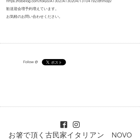
https://tabelog.com/tokyo/A1302/A130204/13104192/dtlmap/
歓送迎会増予約増えています。
お気軽のお問い合わせください。
Follow @
お箸で頂く古民家イタリアン NOVO