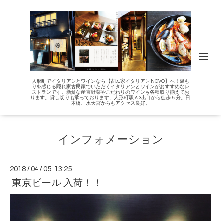
人形町でイタリアンとワインなら【古民家イタリアン NOVO】へ！温も
りを感じる隠れ家古民家でいただくイタリアンとワインがおすすめなレ
ストランです。新鮮な産直野菜やこだわりのワインも各種取り揃えてお
ります。貸し切りも承っております。人形町駅Ａ3出口から徒歩５分。日
本橋、水天宮からもアクセス良好。
インフォメーション
2018
/
04
/
05 13:25
東京ビール 入荷！！