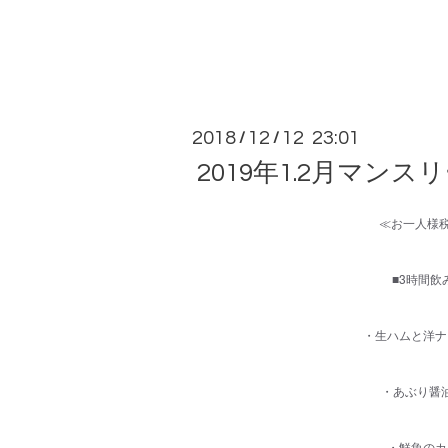
2018
12
12 23:01
/
/
2019年1.2月マン
≪お一人様税
■3時間飲
・生ハムと洋ナ
・あぶり醤
・鮮魚のカ