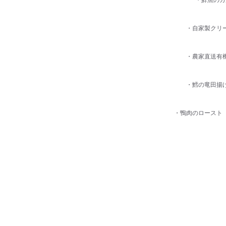
・自家製クリ
・農家直送有
・鱈の竜田揚
・鴨肉のロースト