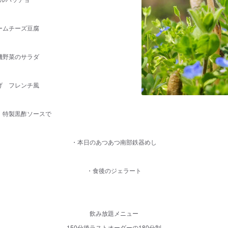
ームチーズ豆腐
機野菜のサラダ
げ フレンチ風
 特製黒酢ソースで
・本日のあつあつ南部鉄器めし
・食後のジェラート
飲み放題メニュー
150分後ラストオーダーの180分制