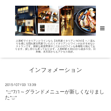
人形町でイタリアンとワインなら【古民家イタリアン NOVO】へ！温も
りを感じる隠れ家古民家でいただくイタリアンとワインがおすすめなレ
ストランです。新鮮な産直野菜やこだわりのワインも各種取り揃えてお
ります。貸し切りも承っております。人形町駅Ａ3出口から徒歩５分。日
本橋、水天宮からもアクセス良好。
インフォメーション
2015
/
07
/
03 13:39
*:;;:*7/1～グランドメニューが新しくなりまし
た*:;;:*