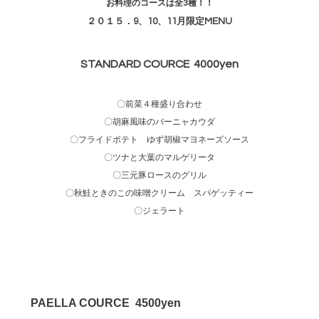
お料理のコースは全3種！！
２０１５．9、10、11月限定MENU
STANDARD COURCE 4000yen
〇前菜４種盛り合わせ
〇胡麻風味のバーニャカウダ
〇フライドポテト ゆず胡椒マヨネーズソース
〇ツナと大葉のマルゲリータ
〇三元豚ロースのグリル
〇秋鮭ときのこの味噌クリーム スパゲッティー
〇ジェラート
PAELLA COURCE 4500yen