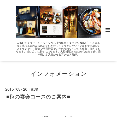
人形町でイタリアンとワインなら【古民家イタリアン NOVO】へ！温も
りを感じる隠れ家古民家でいただくイタリアンとワインがおすすめなレ
ストランです。新鮮な産直野菜やこだわりのワインも各種取り揃えてお
ります。貸し切りも承っております。人形町駅Ａ3出口から徒歩５分。日
本橋、水天宮からもアクセス良好。
インフォメーション
2015
/
08
/
26 18:39
■秋の宴会コースのご案内■