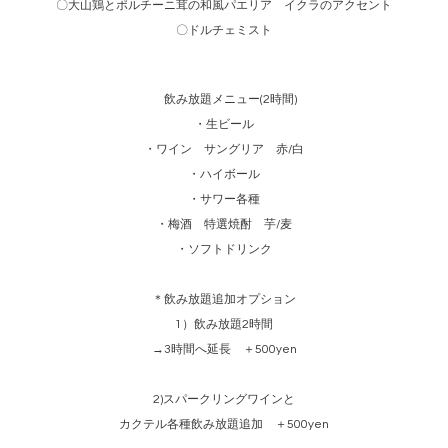
〇大山鶏とポルチーニ茸の和風パエリア イクラのアクセント
〇ドルチェミスト
飲み放題メニュー(2時間)
・生ビール
・ワイン サングリア 赤/白
・ハイボール
・サワー各種
・梅酒 特選焼酎 芋/麦
・ソフトドリンク
＊飲み放題追加オプション
1）飲み放題2時間
→3時間へ延長 ＋500yen
2)スパークリングワインと
カクテル各種飲み放題追加 ＋500yen