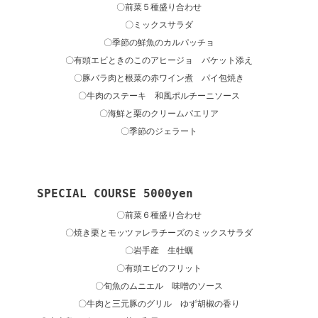
〇前菜５種盛り合わせ
〇ミックスサラダ
〇季節の鮮魚のカルパッチョ
〇有頭エビときのこのアヒージョ バケット添え
〇豚バラ肉と根菜の赤ワイン煮 パイ包焼き
〇牛肉のステーキ 和風ポルチーニソース
〇海鮮と栗のクリームパエリア
〇季節のジェラート
　　SPECIAL COURSE 5000yen
〇前菜６種盛り合わせ
〇焼き栗とモッツァレラチーズのミックスサラダ
〇岩手産 生牡蠣
〇有頭エビのフリット
〇旬魚のムニエル 味噌のソース
〇牛肉と三元豚のグリル ゆず胡椒の香り